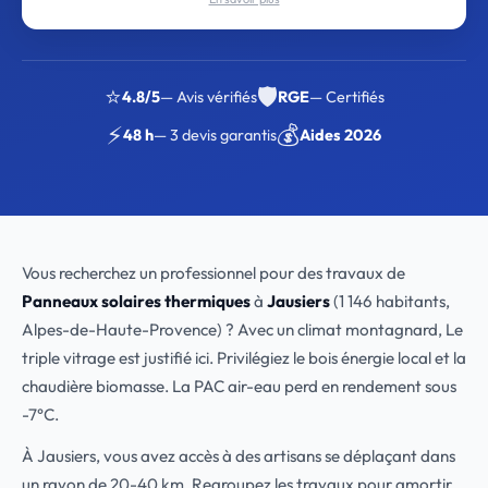
⭐
🛡️
4.8/5
— Avis vérifiés
RGE
— Certifiés
⚡
💰
48 h
— 3 devis garantis
Aides 2026
Vous recherchez un professionnel pour des travaux de
Panneaux solaires thermiques
à
Jausiers
(1 146 habitants,
Alpes-de-Haute-Provence) ? Avec un climat montagnard, Le
triple vitrage est justifié ici. Privilégiez le bois énergie local et la
chaudière biomasse. La PAC air-eau perd en rendement sous
-7°C.
À Jausiers, vous avez accès à des artisans se déplaçant dans
un rayon de 20-40 km. Regroupez les travaux pour amortir