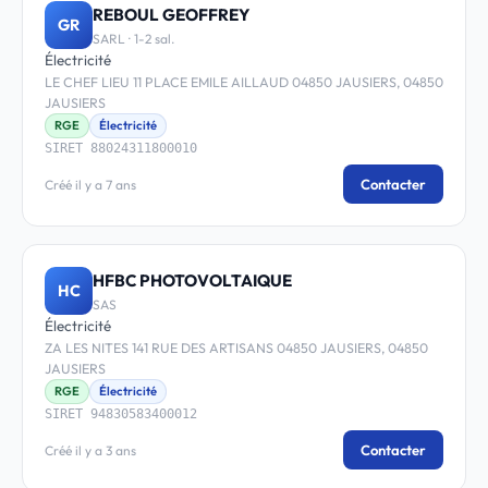
REBOUL GEOFFREY
GR
SARL · 1-2 sal.
Électricité
LE CHEF LIEU 11 PLACE EMILE AILLAUD 04850 JAUSIERS, 04850
JAUSIERS
RGE
Électricité
SIRET 88024311800010
Contacter
Créé il y a 7 ans
HFBC PHOTOVOLTAIQUE
HC
SAS
Électricité
ZA LES NITES 141 RUE DES ARTISANS 04850 JAUSIERS, 04850
JAUSIERS
RGE
Électricité
SIRET 94830583400012
Contacter
Créé il y a 3 ans