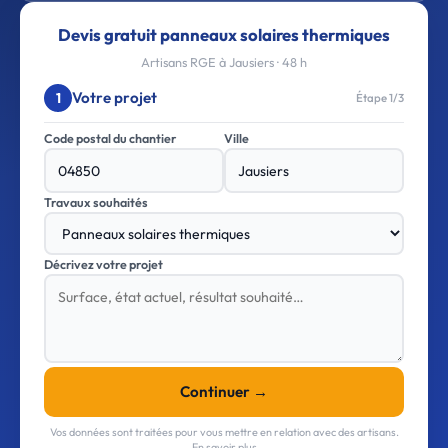
Devis gratuit panneaux solaires thermiques
Artisans RGE à Jausiers · 48 h
Votre projet
1
Étape 1/3
Code postal du chantier
Ville
Travaux souhaités
Décrivez votre projet
Continuer →
Vos données sont traitées pour vous mettre en relation avec des artisans.
En savoir plus