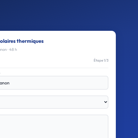
olaires thermiques
non · 48 h
Étape 1/3
e