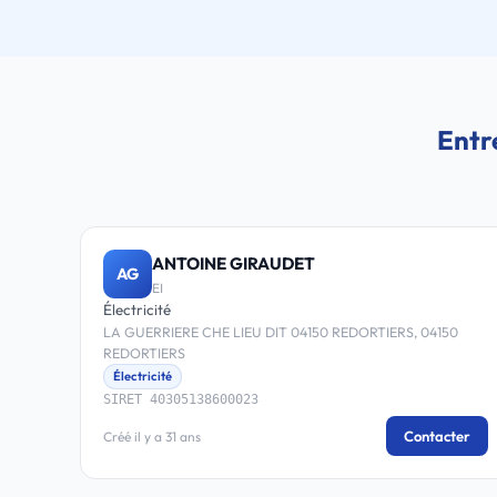
Entr
ANTOINE GIRAUDET
AG
EI
Électricité
LA GUERRIERE CHE LIEU DIT 04150 REDORTIERS, 04150
REDORTIERS
Électricité
SIRET 40305138600023
Contacter
Créé il y a 31 ans