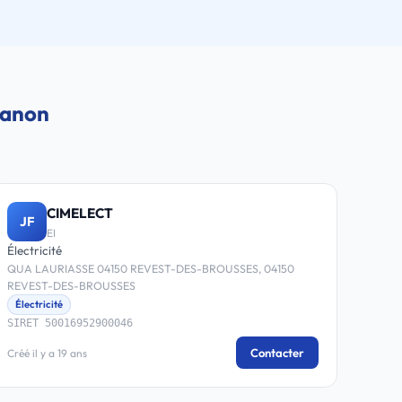
Banon
CIMELECT
JF
EI
Électricité
QUA LAURIASSE 04150 REVEST-DES-BROUSSES, 04150
REVEST-DES-BROUSSES
Électricité
SIRET 50016952900046
Contacter
Créé il y a 19 ans