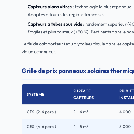
Capteurs plans vitres
: technologie la plus repandue
Adaptes a toutes les regions francaises.
Capteurs a tubes sous vide
: rendement superieur (40-
fragiles et plus couteux (+30 %). Pertinents dans le nor
Le fluide caloporteur (eau glycolee) circule dans les capt
via un echangeur.
Grille de prix panneaux solaires thermi
SURFACE
PRIX T
SYSTEME
CAPTEURS
INSTAL
CESI (2-4 pers.)
2 – 4 m²
4 000 –
CESI (4-6 pers.)
4 – 5 m²
5 000 –