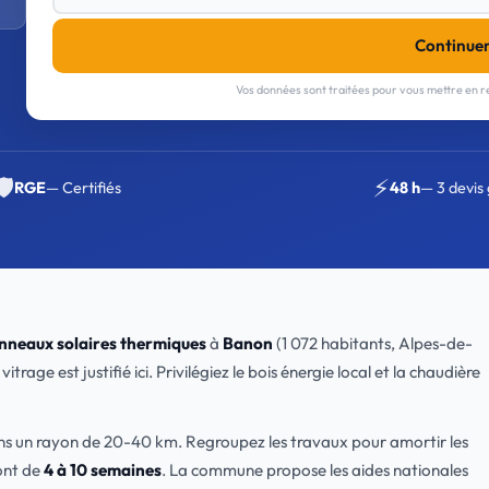
Continue
Vos données sont traitées pour vous mettre en re
🛡️
⚡
RGE
— Certifiés
48 h
— 3 devis 
nneaux solaires thermiques
à
Banon
(1 072 habitants, Alpes-de-
age est justifié ici. Privilégiez le bois énergie local et la chaudière
ns un rayon de 20-40 km. Regroupez les travaux pour amortir les
ont de
4 à 10 semaines
. La commune propose les aides nationales