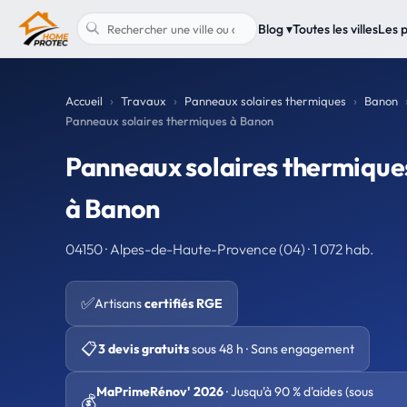
Blog ▾
Toutes les villes
Les 
Accueil
Travaux
Panneaux solaires thermiques
Banon
Panneaux solaires thermiques à Banon
Panneaux solaires thermique
à Banon
04150 · Alpes-de-Haute-Provence (04) · 1 072 hab.
✅
Artisans
certifiés RGE
📋
3 devis gratuits
sous 48 h · Sans engagement
MaPrimeRénov' 2026
· Jusqu'à 90 % d'aides (sous
💰