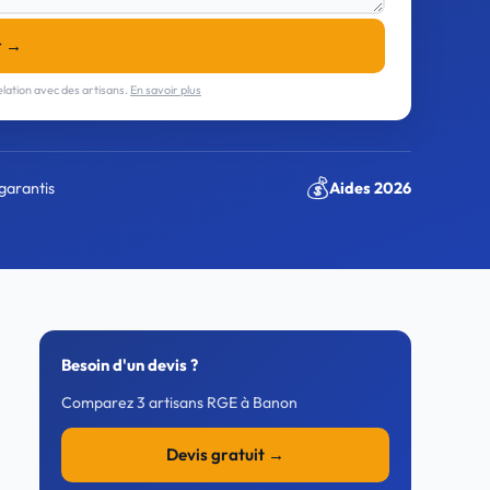
r →
lation avec des artisans.
En savoir plus
💰
garantis
Aides 2026
Besoin d'un devis ?
Comparez 3 artisans RGE à Banon
Devis gratuit →