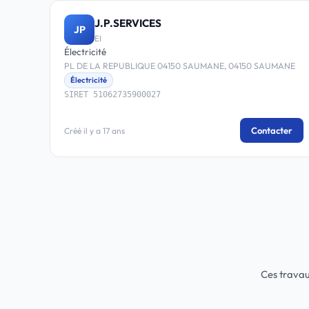
J.P.SERVICES
JP
EI
Électricité
PL DE LA REPUBLIQUE 04150 SAUMANE, 04150 SAUMANE
Électricité
SIRET 51062735900027
Contacter
Créé il y a 17 ans
Ces travau