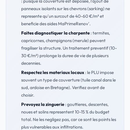
: puisque la couverture est deposee, l'ajout de
panneaux isolants sur les chevrons (sarking) ne
represente qu'un surcout de 40-60 €/m² et
beneficie des aides MaPrimeRenov'.
Faites diagnostiquer la charpente
: termites,
capricornes, champignons (merule) peuvent
fragiliser la structure. Un traitement preventif (10-
30 €/m²) prolonge la duree de vie de plusieurs
decennies.
Respectez les materiaux locaux
: le PLU impose
souvent un type de couverture (tuile canal dans le
sud, ardoise en Bretagne). Verifiez avant de
choisir.
Prevoyez la zinguerie
: gouttieres, descentes,
noues et solins representent 10-15 % du budget
total. Ne les negligez pas, car ce sont les points les
plus vulnerables aux infiltrations.