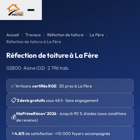
Accueil
Travaux
Réfection de toiture
La Fère
Réfection de toiture à La Fère
Réfection de toiture à La Fère
02800 · Aisne (02) · 2 796 hab.
✅
Artisans
certifiés RGE
· 30 pros à La Fère
📋
3 devis gratuits
sous 48 h · Sans engagement
MaPrimeRénov' 2026
· Jusqu'à 90 % d'aides (sous conditions
💰
de revenus)
⭐
4.8/5
de satisfaction · +10 000 foyers accompagnés