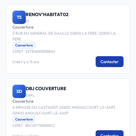
RENOV'HABITAT02
TS
EI
Couverture
2 RUE DU GENERAL DE GAULLE 02800 LA FERE, 02800 LA
FERE
Couverture
SIRET 53783949000043
Contacter
Créé il y a 15 ans
DBJ COUVERTURE
SD
SARL
Couverture
6 IMPASSE DU CASTADOT 02800 ANGUILCOURT-LE-SART,
02800 ANGUILCOURT-LE-SART
Couverture
SIRET 80239778600012
Contacter
Créé il y a 12 ans