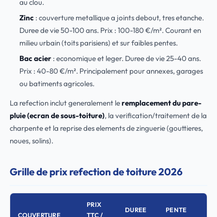
au clou.
Zinc
: couverture metallique a joints debout, tres etanche.
Duree de vie 50-100 ans. Prix : 100-180 €/m². Courant en
milieu urbain (toits parisiens) et sur faibles pentes.
Bac acier
: economique et leger. Duree de vie 25-40 ans.
Prix : 40-80 €/m². Principalement pour annexes, garages
ou batiments agricoles.
La refection inclut generalement le
remplacement du pare-
pluie (ecran de sous-toiture)
, la verification/traitement de la
charpente et la reprise des elements de zinguerie (gouttieres,
noues, solins).
Grille de prix refection de toiture 2026
PRIX
DUREE
PENTE
COUVERTURE
TTC /