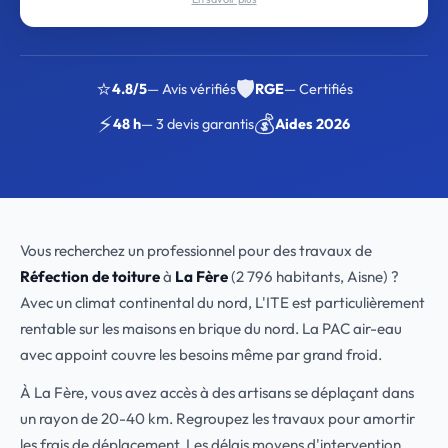
⭐
🛡️
4.8/5
— Avis vérifiés
RGE
— Certifiés
⚡
💰
48 h
— 3 devis garantis
Aides 2026
Vous recherchez un professionnel pour des travaux de
Réfection de toiture
à
La Fère
(2 796 habitants, Aisne) ?
Avec un climat continental du nord, L'ITE est particulièrement
rentable sur les maisons en brique du nord. La PAC air-eau
avec appoint couvre les besoins même par grand froid.
À La Fère, vous avez accès à des artisans se déplaçant dans
un rayon de 20-40 km. Regroupez les travaux pour amortir
les frais de déplacement. Les délais moyens d'intervention