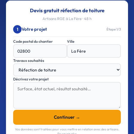
Devis gratuit réfection de toiture
Artisans RGE à La Fère · 48 h
Votre projet
1
Étape 1/3
Code postal du chantier
Ville
Travaux souhaités
Décrivez votre projet
Continuer →
Vos données sont traitées pour vous mettre en relation avec des artisans.
En savoir plus