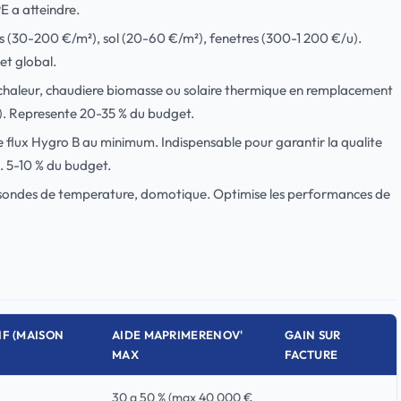
E a atteindre.
 (30-200 €/m²), sol (20-60 €/m²), fenetres (300-1 200 €/u).
et global.
haleur, chaudiere biomasse ou solaire thermique en remplacement
s). Represente 20-35 % du budget.
e flux Hygro B au minimum. Indispensable pour garantir la qualite
n. 5-10 % du budget.
ondes de temperature, domotique. Optimise les performances de
IF (MAISON
AIDE MAPRIMERENOV'
GAIN SUR
MAX
FACTURE
30 a 50 % (max 40 000 €