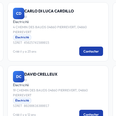
CARLO DI LUCA CARDILLO
CD
EI
Électricité
4 CHEMIN DES BAUDS 04860 PIERREVERT, 04860
PIERREVERT
Électricité
SIRET 45025741500015
Contacter
Créé il y a 23 ans
DAVID CRELLEUX
DC
EI
Électricité
19 CHEMIN DES BAUDS 04860 PIERREVERT, 04860
PIERREVERT
Électricité
SIRET 80200616300017
Contacter
Créé il y a 12 ans