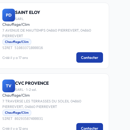
SAINT ELOY
PD
SARL
Chauffage/Clim
7 AVENUE DE MAUTEMPS 04860 PIERREVERT, 04860
PIERREVERT
Chauffage/Clim
SIRET 51083371800016
Contacter
Créé il y a 17 ans
CVC PROVENCE
TV
SARL · 1-2 sal.
Chauffage/Clim
7 TRAVERSE LES TERRASSES DU SOLEIL 04860
PIERREVERT, 04860 PIERREVERT
Chauffage/Clim
SIRET 80293587400031
Contacter
Créé il y a 12 ans