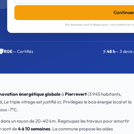
Continue
Vos données sont traitées pour vous mettre en re
🛡️
⚡
RGE
— Certifiés
48 h
— 3 devis 
novation énergétique globale
à
Pierrevert
(3 945 habitants,
iple vitrage est justifié ici. Privilégiez le bois énergie local et la
ous -7°C.
nt dans un rayon de 20-40 km. Regroupez les travaux pour amortir
on sont de
4 à 10 semaines
. La commune propose les aides