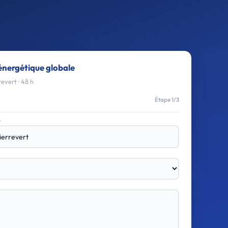
énergétique globale
evert · 48 h
Étape 1/3
e