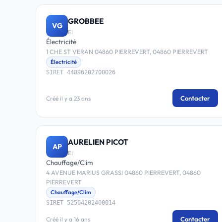
GROBBEE
VG
EI
Électricité
1 CHE ST VERAN 04860 PIERREVERT, 04860 PIERREVERT
Électricité
SIRET 44896202700026
Contacter
Créé il y a 23 ans
AURELIEN PICOT
AP
EI
Chauffage/Clim
4 AVENUE MARIUS GRASSI 04860 PIERREVERT, 04860
PIERREVERT
Chauffage/Clim
SIRET 52504202400014
Contacter
Créé il y a 16 ans