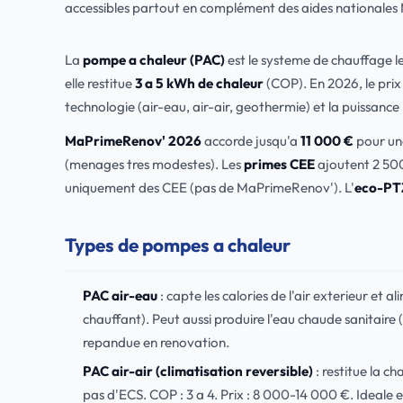
accessibles partout en complément des aides nationales
La
pompe a chaleur (PAC)
est le systeme de chauffage l
elle restitue
3 a 5 kWh de chaleur
(COP). En 2026, le prix
technologie (air-eau, air-air, geothermie) et la puissance
MaPrimeRenov' 2026
accorde jusqu'a
11 000 €
pour un
(menages tres modestes). Les
primes CEE
ajoutent 2 500
uniquement des CEE (pas de MaPrimeRenov'). L'
eco-PT
Types de pompes a chaleur
PAC air-eau
: capte les calories de l'air exterieur et 
chauffant). Peut aussi produire l'eau chaude sanitaire 
repandue en renovation.
PAC air-air (climatisation reversible)
: restitue la ch
pas d'ECS. COP : 3 a 4. Prix : 8 000-14 000 €. Ideal