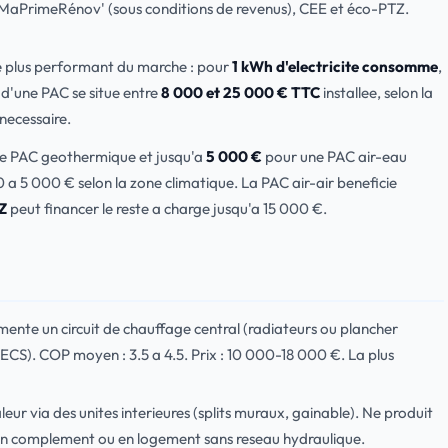
 MaPrimeRénov' (sous conditions de revenus), CEE et éco-PTZ.
e plus performant du marche : pour
1 kWh d'electricite consomme
,
 d'une PAC se situe entre
8 000 et 25 000 € TTC
installee, selon la
 necessaire.
e PAC geothermique et jusqu'a
5 000 €
pour une PAC air-eau
 a 5 000 € selon la zone climatique. La PAC air-air beneficie
Z
peut financer le reste a charge jusqu'a 15 000 €.
alimente un circuit de chauffage central (radiateurs ou plancher
(ECS). COP moyen : 3.5 a 4.5. Prix : 10 000-18 000 €. La plus
aleur via des unites interieures (splits muraux, gainable). Ne produit
e en complement ou en logement sans reseau hydraulique.