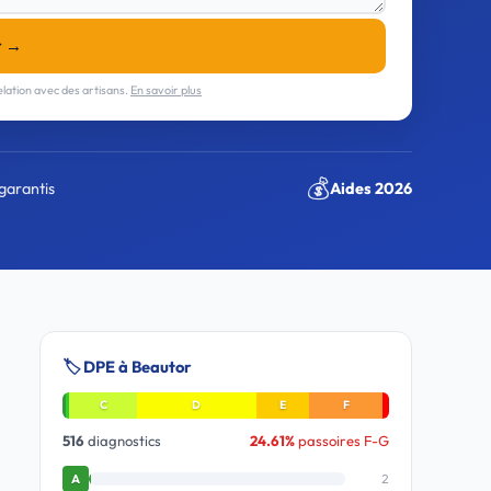
r →
lation avec des artisans.
En savoir plus
💰
garantis
Aides 2026
🏷️ DPE à Beautor
C
D
E
F
516
diagnostics
24.61%
passoires F-G
2
A