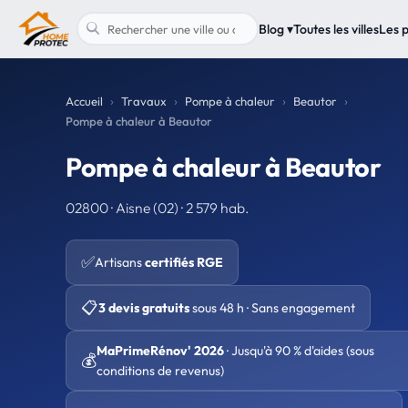
Blog ▾
Toutes les villes
Les 
Accueil
Travaux
Pompe à chaleur
Beautor
Pompe à chaleur à Beautor
Pompe à chaleur à Beautor
02800 · Aisne (02) · 2 579 hab.
✅
Artisans
certifiés RGE
📋
3 devis gratuits
sous 48 h · Sans engagement
MaPrimeRénov' 2026
· Jusqu'à 90 % d'aides (sous
💰
conditions de revenus)