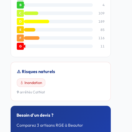
4
B
109
C
189
D
85
E
116
F
11
G
⚠️ Risques naturels
💧 Inondation
9
arrêtés CatNat
Besoin d'un devis ?
Comparez 3 artisans RGE à Beautor