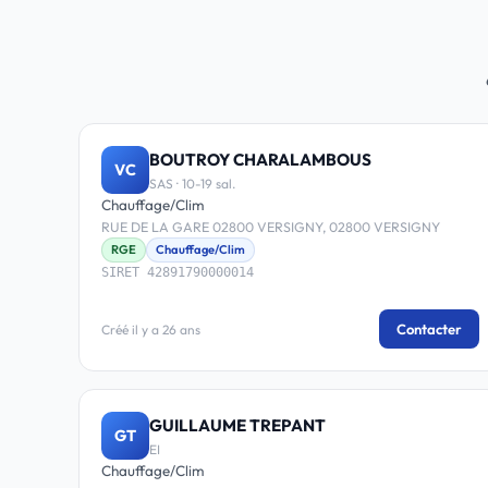
BOUTROY CHARALAMBOUS
VC
SAS · 10-19 sal.
Chauffage/Clim
RUE DE LA GARE 02800 VERSIGNY, 02800 VERSIGNY
RGE
Chauffage/Clim
SIRET 42891790000014
Contacter
Créé il y a 26 ans
GUILLAUME TREPANT
GT
EI
Chauffage/Clim