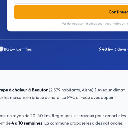
Continue
Vos données sont traitées pour vous mettre en re
🛡️
⚡
RGE
— Certifiés
48 h
— 3 devis 
mpe à chaleur
à
Beautor
(2 579 habitants, Aisne) ? Avec un climat
sur les maisons en brique du nord. La PAC air-eau avec appoint
dans un rayon de 20-40 km. Regroupez les travaux pour amortir les
ont de
4 à 10 semaines
. La commune propose les aides nationales