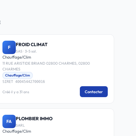
E
FROID CLIMAT
F
SAS · 3-5 sal.
Chauffage/Clim
11 RUE ARISTIDE BRIAND 02800 CHARMES, 02800
CHARMES
Chauffage/Clim
SIRET 40045442700016
Contacter
Créé il y a 31 ans
PLOMBIER IMMO
FA
SARL
Chauffage/Clim