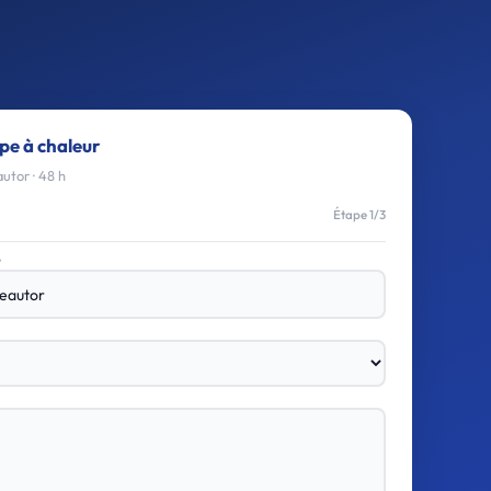
pe à chaleur
utor · 48 h
Étape 1/3
e