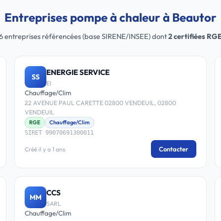
Entreprises pompe à chaleur à Beautor
6 entreprises référencées (base SIRENE/INSEE) dont
2 certifiées RG
ENERGIE SERVICE
SS
EI
Chauffage/Clim
22 AVENUE PAUL CARETTE 02800 VENDEUIL, 02800
VENDEUIL
RGE
Chauffage/Clim
SIRET 99070691300011
Contacter
Créé il y a 1 ans
CCS
MM
SARL
Chauffage/Clim