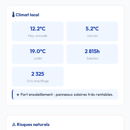
🌡️ Climat local
12.2°C
5.2°C
Moy. annuelle
Janvier
19.0°C
2 815h
Juillet
Soleil/an
2 325
DJU chauffage
☀️ Fort ensoleillement : panneaux solaires très rentables.
⚠️ Risques naturels