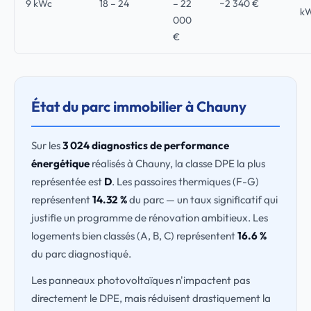
9 kWc
18 – 24
– 22
~2 340 €
k
000
€
État du parc immobilier à Chauny
Sur les
3 024 diagnostics de performance
énergétique
réalisés à Chauny, la classe DPE la plus
représentée est
D
. Les passoires thermiques (F-G)
représentent
14.32 %
du parc — un taux significatif qui
justifie un programme de rénovation ambitieux. Les
logements bien classés (A, B, C) représentent
16.6 %
du parc diagnostiqué.
Les panneaux photovoltaïques n'impactent pas
directement le DPE, mais réduisent drastiquement la