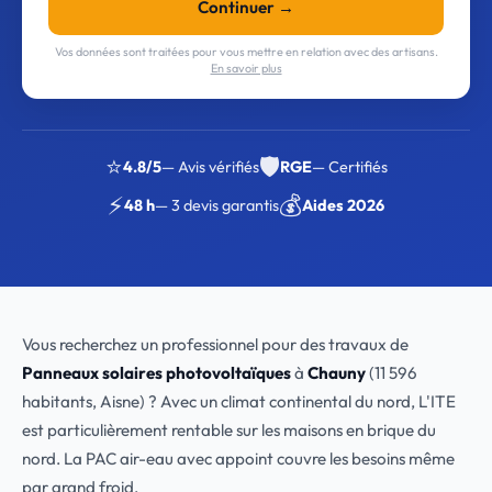
Continuer →
Vos données sont traitées pour vous mettre en relation avec des artisans.
En savoir plus
⭐
🛡️
4.8/5
— Avis vérifiés
RGE
— Certifiés
⚡
💰
48 h
— 3 devis garantis
Aides 2026
Vous recherchez un professionnel pour des travaux de
Panneaux solaires photovoltaïques
à
Chauny
(11 596
habitants, Aisne) ? Avec un climat continental du nord, L'ITE
est particulièrement rentable sur les maisons en brique du
nord. La PAC air-eau avec appoint couvre les besoins même
par grand froid.