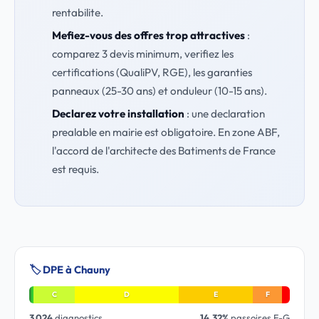
rentabilite.
Mefiez-vous des offres trop attractives
:
comparez 3 devis minimum, verifiez les
certifications (QualiPV, RGE), les garanties
panneaux (25-30 ans) et onduleur (10-15 ans).
Declarez votre installation
: une declaration
prealable en mairie est obligatoire. En zone ABF,
l'accord de l'architecte des Batiments de France
est requis.
🏷️ DPE à Chauny
C
D
E
F
3 024
diagnostics
14.32%
passoires F-G