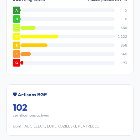
5
A
10
B
486
C
1 222
D
868
E
340
F
93
G
🛡️ Artisans RGE
102
certifications actives
Dont : ABC ELEC'., EURL KOZIELSKI, PLATRELEC