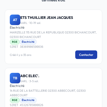
certifiées RGE
ETS THUILLIER JEAN JACQUES
AT
SARL · 10-19 sal.
Électricité
MARIZELLE 115 RUE DE LA REPUBLIQUE 02300 BICHANCOURT,
02300 BICHANCOURT
RGE
Électricité
SIRET 38369986500036
Contacter
Créé il y a 35 ans
ABC ELEC'.
TB
SARL · 3-5 sal.
Électricité
14 RUE DE LA BATTELLERIE 02300 ABBECOURT, 02300
ABBECOURT
RGE
Électricité
SIRET 45326785800026