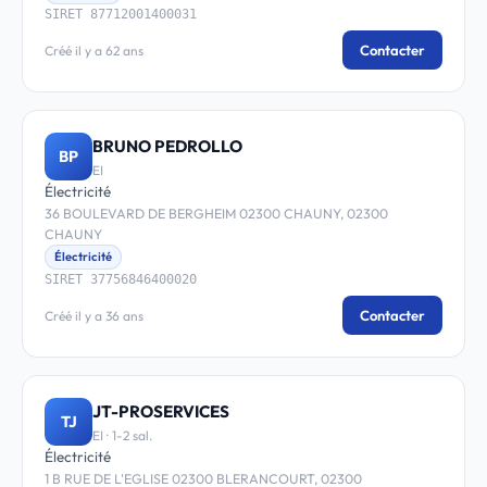
SIRET 87712001400031
Contacter
Créé il y a 62 ans
BRUNO PEDROLLO
BP
EI
Électricité
36 BOULEVARD DE BERGHEIM 02300 CHAUNY, 02300
CHAUNY
Électricité
SIRET 37756846400020
Contacter
Créé il y a 36 ans
JT-PROSERVICES
TJ
EI · 1-2 sal.
Électricité
1 B RUE DE L'EGLISE 02300 BLERANCOURT, 02300