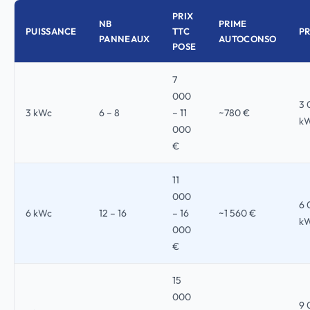
PRIX
NB
PRIME
PUISSANCE
TTC
P
PANNEAUX
AUTOCONSO
POSE
7
000
3 
3 kWc
6 – 8
– 11
~780 €
k
000
€
11
000
6 
6 kWc
12 – 16
– 16
~1 560 €
k
000
€
15
000
9 