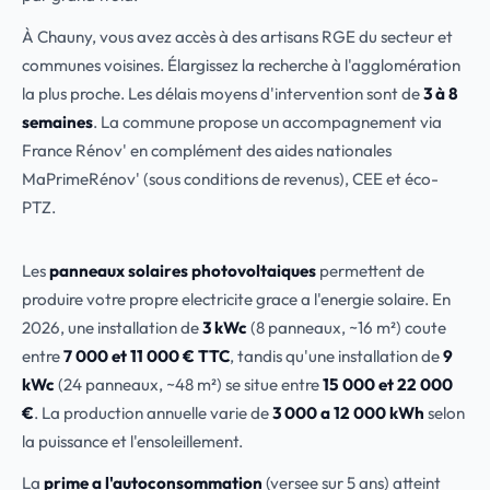
À Chauny, vous avez accès à des artisans RGE du secteur et
communes voisines. Élargissez la recherche à l'agglomération
la plus proche. Les délais moyens d'intervention sont de
3 à 8
semaines
. La commune propose un accompagnement via
France Rénov' en complément des aides nationales
MaPrimeRénov' (sous conditions de revenus), CEE et éco-
PTZ.
Les
panneaux solaires photovoltaiques
permettent de
produire votre propre electricite grace a l'energie solaire. En
2026, une installation de
3 kWc
(8 panneaux, ~16 m²) coute
entre
7 000 et 11 000 € TTC
, tandis qu'une installation de
9
kWc
(24 panneaux, ~48 m²) se situe entre
15 000 et 22 000
€
. La production annuelle varie de
3 000 a 12 000 kWh
selon
la puissance et l'ensoleillement.
La
prime a l'autoconsommation
(versee sur 5 ans) atteint