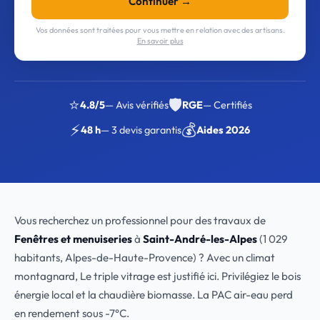
Continuer →
Vos données sont traitées pour vous mettre en relation avec des artisans.
En savoir plus
⭐
🛡️
4.8/5
— Avis vérifiés
RGE
— Certifiés
⚡
💰
48 h
— 3 devis garantis
Aides 2026
Vous recherchez un professionnel pour des travaux de
Fenêtres et menuiseries
à
Saint-André-les-Alpes
(1 029
habitants, Alpes-de-Haute-Provence) ? Avec un climat
montagnard, Le triple vitrage est justifié ici. Privilégiez le bois
énergie local et la chaudière biomasse. La PAC air-eau perd
en rendement sous -7°C.