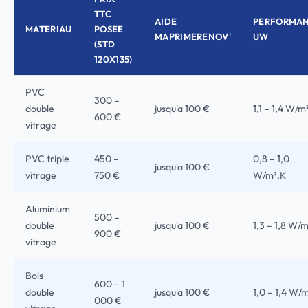
TTC
AIDE
PERFORMA
MATERIAU
POSEE
MAPRIMERENOV'
UW
(STD
120X135)
PVC
300 –
double
jusqu'a 100 €
1,1 – 1,4 W/m
600 €
vitrage
PVC triple
450 –
0,8 – 1,0
jusqu'a 100 €
vitrage
750 €
W/m².K
Aluminium
500 –
double
jusqu'a 100 €
1,3 – 1,8 W/
900 €
vitrage
Bois
600 – 1
double
jusqu'a 100 €
1,0 – 1,4 W/
000 €