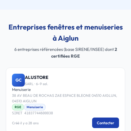
Entreprises fenêtres et menuiseries
à Aiglun
6 entreprises référencées (base SIRENE/INSEE) dont
2
certifiées RGE
ALUSTORE
GC
SARL · 6-9 sal.
Menuiserie
38 AV BEAU DE ROCHAS ZAE ESPACE BLEONE 04510 AIGLUN,
04510 AIGLUN
RGE
Menuiserie
SIRET 41837744600038
Contacter
Créé il y a 28 ans