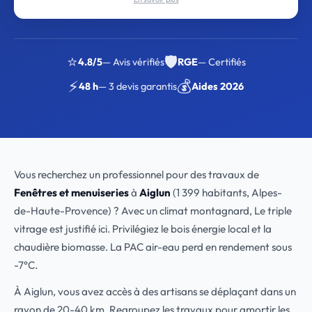
⭐
🛡️
4.8/5
— Avis vérifiés
RGE
— Certifiés
⚡
💰
48 h
— 3 devis garantis
Aides 2026
Vous recherchez un professionnel pour des travaux de
Fenêtres et menuiseries
à
Aiglun
(1 399 habitants, Alpes-
de-Haute-Provence) ? Avec un climat montagnard, Le triple
vitrage est justifié ici. Privilégiez le bois énergie local et la
chaudière biomasse. La PAC air-eau perd en rendement sous
-7°C.
À Aiglun, vous avez accès à des artisans se déplaçant dans un
rayon de 20-40 km. Regroupez les travaux pour amortir les