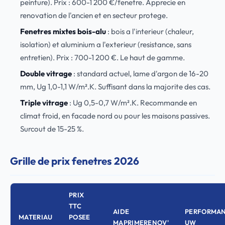
peinture). Prix : 600-1 200 €/fenetre. Apprecie en
renovation de l'ancien et en secteur protege.
Fenetres mixtes bois-alu
: bois a l'interieur (chaleur,
isolation) et aluminium a l'exterieur (resistance, sans
entretien). Prix : 700-1 200 €. Le haut de gamme.
Double vitrage
: standard actuel, lame d'argon de 16-20
mm, Ug 1,0-1,1 W/m².K. Suffisant dans la majorite des cas.
Triple vitrage
: Ug 0,5-0,7 W/m².K. Recommande en
climat froid, en facade nord ou pour les maisons passives.
Surcout de 15-25 %.
Grille de prix fenetres 2026
PRIX
TTC
AIDE
PERFORMA
MATERIAU
POSEE
MAPRIMERENOV'
UW