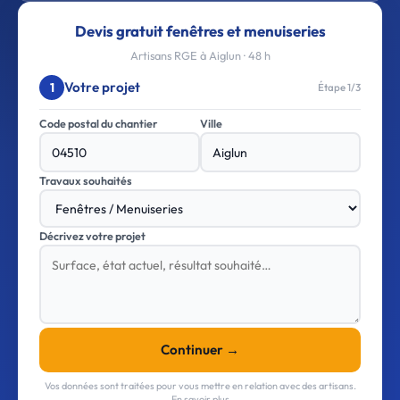
Devis gratuit fenêtres et menuiseries
Artisans RGE à Aiglun · 48 h
Votre projet
1
Étape 1/3
Code postal du chantier
Ville
Travaux souhaités
Décrivez votre projet
Continuer →
Vos données sont traitées pour vous mettre en relation avec des artisans.
En savoir plus