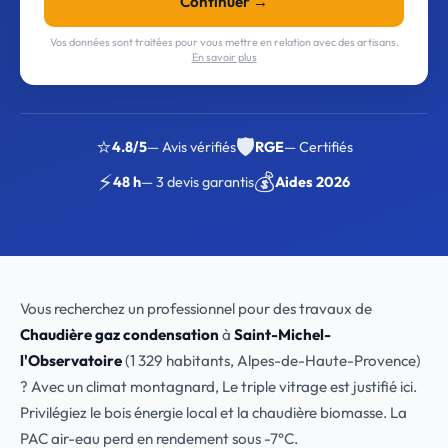
Continuer →
Vos données sont traitées pour vous mettre en relation avec des artisans.
En savoir plus
⭐
🛡️
4.8/5
— Avis vérifiés
RGE
— Certifiés
⚡
💰
48 h
— 3 devis garantis
Aides 2026
Vous recherchez un professionnel pour des travaux de
Chaudière gaz condensation
à
Saint-Michel-
l'Observatoire
(1 329 habitants, Alpes-de-Haute-Provence)
? Avec un climat montagnard, Le triple vitrage est justifié ici.
Privilégiez le bois énergie local et la chaudière biomasse. La
PAC air-eau perd en rendement sous -7°C.