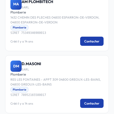
AM PLOMBITECH
MA
SARL
Plomberie
1432 CHEMIN DES PLECHES 04800 ESPARRON-DE-VERDON,
04800 ESPARRON-DE-VERDON
Plomberie
SIRET 75349346900013
Contacter
Créé il y a 14 ans
D.MASONI
DM
SARL
Plomberie
RES LES FONTAINES - APPT 309 04800 GREOUX-LES-BAINS,
04800 GREOUX-LES-BAINS
Plomberie
SIRET 78952165500017
Contacter
Créé il y a 14 ans