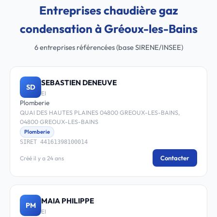
Entreprises chaudière gaz
condensation à Gréoux-les-Bains
6 entreprises référencées (base SIRENE/INSEE)
SEBASTIEN DENEUVE
SD
EI
Plomberie
QUAI DES HAUTES PLAINES 04800 GREOUX-LES-BAINS,
04800 GREOUX-LES-BAINS
Plomberie
SIRET 44161398100014
Contacter
Créé il y a 24 ans
MAIA PHILIPPE
PM
EI