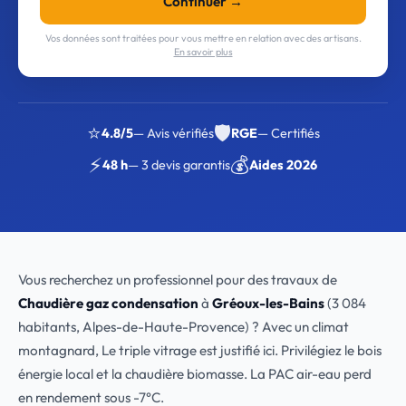
Continuer →
Vos données sont traitées pour vous mettre en relation avec des artisans.
En savoir plus
⭐
🛡️
4.8/5
— Avis vérifiés
RGE
— Certifiés
⚡
💰
48 h
— 3 devis garantis
Aides 2026
Vous recherchez un professionnel pour des travaux de
Chaudière gaz condensation
à
Gréoux-les-Bains
(3 084
habitants, Alpes-de-Haute-Provence) ? Avec un climat
montagnard, Le triple vitrage est justifié ici. Privilégiez le bois
énergie local et la chaudière biomasse. La PAC air-eau perd
en rendement sous -7°C.