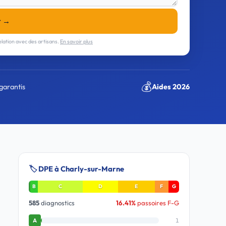
r →
lation avec des artisans.
En savoir plus
💰
garantis
Aides 2026
🏷️ DPE à Charly-sur-Marne
B
C
D
E
F
G
585
diagnostics
16.41%
passoires F-G
1
A