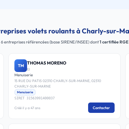
reprises volets roulants à Charly-sur-M
6 entreprises référencées (base SIRENE/INSEE) dont
1 certifiée RGE
THOMAS MORENO
TM
EI
Menuiserie
15 RUE DU PATIS 02310 CHARLY-SUR-MARNE, 02310
CHARLY-SUR-MARNE
Menuiserie
SIRET 31563991400037
Contacter
Créé il y a 47 ans