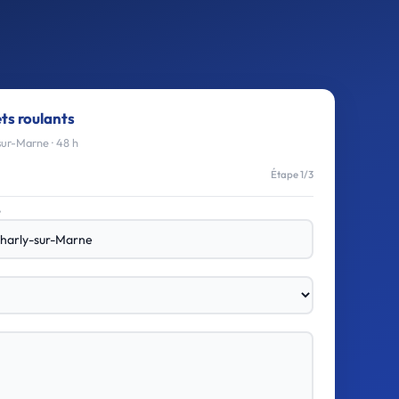
ets roulants
ur-Marne · 48 h
Étape 1/3
e