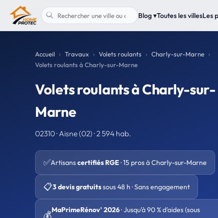
Blog ▾
Toutes les villes
Les 
Accueil
Travaux
Volets roulants
Charly-sur-Marne
Volets roulants à Charly-sur-Marne
Volets roulants à Charly-sur-
Marne
02310 · Aisne (02) · 2 594 hab.
✅
Artisans
certifiés RGE
· 15 pros à Charly-sur-Marne
📋
3 devis gratuits
sous 48 h · Sans engagement
MaPrimeRénov' 2026
· Jusqu'à 90 % d'aides (sous
💰