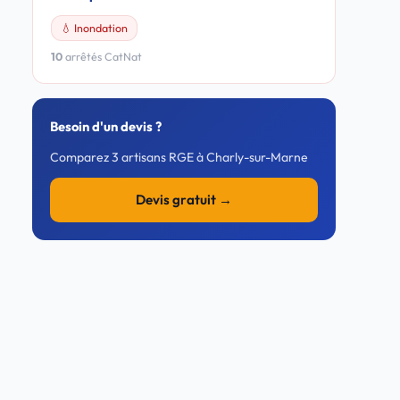
💧 Inondation
10
arrêtés CatNat
Besoin d'un devis ?
Comparez 3 artisans RGE à Charly-sur-Marne
Devis gratuit →