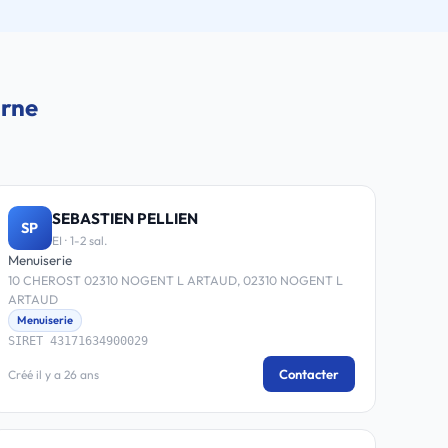
arne
SEBASTIEN PELLIEN
SP
EI · 1-2 sal.
Menuiserie
10 CHEROST 02310 NOGENT L ARTAUD, 02310 NOGENT L
ARTAUD
Menuiserie
SIRET 43171634900029
Contacter
Créé il y a 26 ans