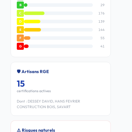
29
B
176
C
139
D
144
E
55
F
41
G
🛡️ Artisans RGE
15
certifications actives
Dont : DESSEY DAVID, HANS FEVRIER
CONSTRUCTION BOIS, SAVART
⚠️ Risques naturels