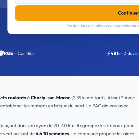
Continue
Vos données sont traitées pour vous mettre en re
🛡️
⚡
RGE
— Certifiés
48 h
— 3 devis 
ets roulants
à
Charly-sur-Marne
(2 594 habitants, Aisne) ? Avec
 rentable sur les maisons en brique du nord. La PAC air-eau avec
déplaçant dans un rayon de 20-40 km. Regroupez les travaux pour
tervention sont de
4 à 10 semaines
. La commune propose les aides