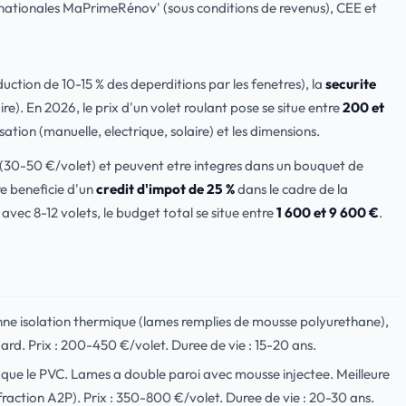
nationales MaPrimeRénov' (sous conditions de revenus), CEE et
uction de 10-15 % des deperditions par les fenetres), la
securite
re). En 2026, le prix d'un volet roulant pose se situe entre
200 et
ation (manuelle, electrique, solaire) et les dimensions.
(30-50 €/volet) et peuvent etre integres dans un bouquet de
re beneficie d'un
credit d'impot de 25 %
dans le cadre de la
vec 8-12 volets, le budget total se situe entre
1 600 et 9 600 €
.
onne isolation thermique (lames remplies de mousse polyurethane),
ard. Prix : 200-450 €/volet. Duree de vie : 15-20 ans.
ins que le PVC. Lames a double paroi avec mousse injectee. Meilleure
ffraction A2P). Prix : 350-800 €/volet. Duree de vie : 20-30 ans.