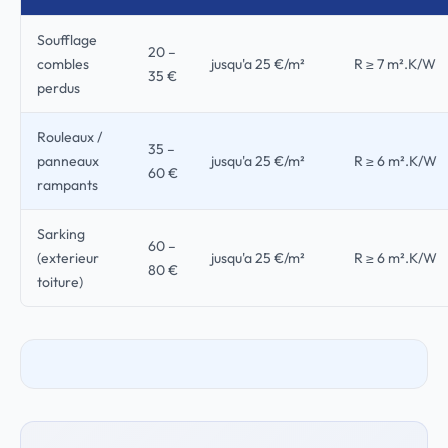
Soufflage
20 –
combles
jusqu'a 25 €/m²
R ≥ 7 m².K/W
35 €
perdus
Rouleaux /
35 –
panneaux
jusqu'a 25 €/m²
R ≥ 6 m².K/W
60 €
rampants
Sarking
60 –
(exterieur
jusqu'a 25 €/m²
R ≥ 6 m².K/W
80 €
toiture)