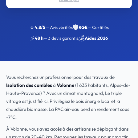
⭐
🛡️
4.8/5
— Avis vérifiés
RGE
— Certifiés
⚡
💰
48 h
— 3 devis garantis
Aides 2026
Vous recherchez un professionnel pour des travaux de
Isolation des combles
à
Volonne
(1 633 habitants, Alpes-de-
Haute-Provence) ? Avec un climat montagnard, Le triple
vitrage est justifié ici. Privilégiez le bois énergie local et la
chaudière biomasse. La PAC air-eau perd en rendement sous
-7°C.
À Volonne, vous avez accès à des artisans se déplaçant dans
un rayon de 20-40 km. Regroupez les travaux pour amortir