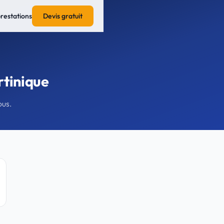
prestations
Devis gratuit
rtinique
ous.